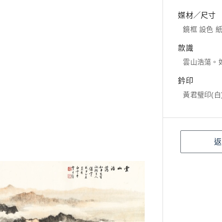
媒材／尺寸
鏡框 設色 紙本
款識
雲山浩蕩。
鈐印
黃君璧印(白
返