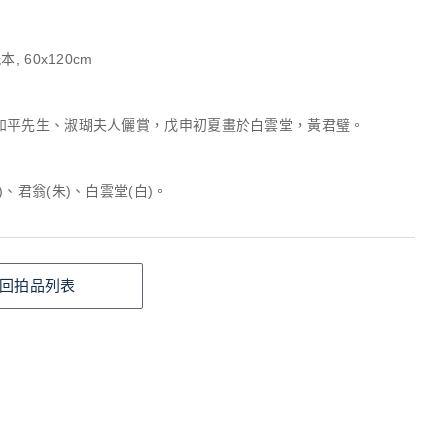
, 60x120cm
如平先生、淑瑚夫人儷賞，戊申初夏畫於白雲堂，黃君璧。
)、君翁(朱)、白雲堂(白)。
回拍品列表