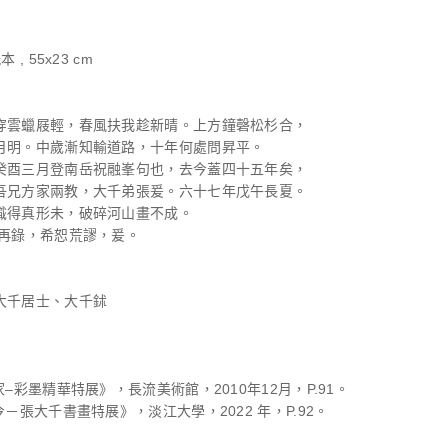
 , 55x23 cm
穿雲蠟屐輕，春風扶我趁新晴。上方鐘磬松杉合，
月明。中歲漸知輸道路，十年何處問昇平。
癸酉三月登南岳祝融峯句也，去今蓋四十五年矣，
吾兄方家兩教，大千弟張爰。六十七年戊午長夏。
識得真形未，破碎河山畫不成。
句再錄，希恕荒謬，爰。
大千居士、大千鉥
家–彩墨精華特展》，長流美術館，2010年12月，P.91。
今－張大千書畫特展》，淡江大學，2022 年，P.92。