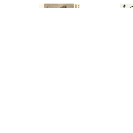
3183
3082
黃子久
于右任
元一峰老人山水逸品
書房聯、簽名照
-120,000
預估價：NT$ 300,000-500,000
預估價：NT$ 250,0
2023迎春
2023迎春