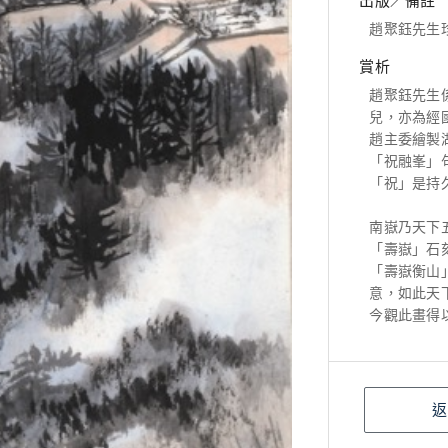
出版／備註
趙聚鈺先生
賞析
趙聚鈺先生
兒，亦為經
趙主委繪製
「祝融峯」
「祝」是持
南嶽乃天下
「壽嶽」石
「壽嶽衡山
意，如此天
今觀此畫得
返