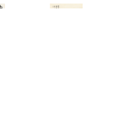
3001
3289
孫雲生
孫瑛
片(二件一組)
花香浮夢
街景
00-350,000
預估價：NT$ 5,000-10,000
預估價：NT$ 20
2023迎春
2023迎春