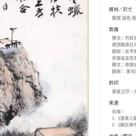
媒材／尺寸
鏡框 設色 紙本
款識
釋文：竹杖
絕頂晨昏日
題款：此予
并錄呈孟完
釋文：高僧
題款： 尾
鈐印
張爰之印、
來源
出版：
1.《渡海三
2.《鑠古燦