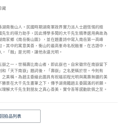
珍藏
係湖南衡山人。民國時期湖南軍政界實力派人士趙恆惕的姪
國先生的得力助手，因此博學多聞的大千先生精準選用典故為
湖南家鄉《南岳衡山圖》，並在題畫詩中寫入南岳第一高峰
句，其中的寓意美善，衡山的最高峯命名祝融峯，在古語中，
久，「融」是光明，讓他永遠光明。
五嶽之一，世稱壽比南山者，即此嶽也。自宋徽宗在南嶽留下
刻和「天下南嶽」題詞後，「壽嶽」之名更稱於世。今則有
」之美稱。為趙主委繪此圖具有祝福前程光明與萬壽無疆的美
下勝景在大千先生畫筆之下，傳予湖南籍趙主委圓滿的祈願。
以理解大千先生對朋友之真心善美，實令吾等感動欽佩之至。
回拍品列表