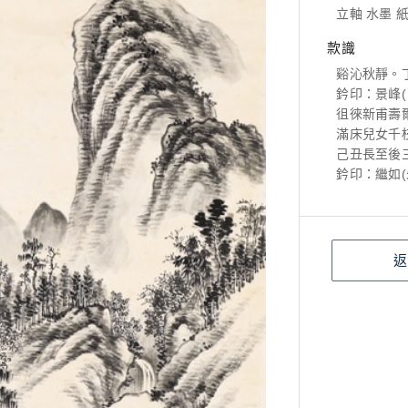
立軸 水墨 紙本
款識
谿沁秋靜。
鈐印：景峰(
徂徠新甫壽
滿床兒女千
己丑長至後
鈐印：繼如(
返