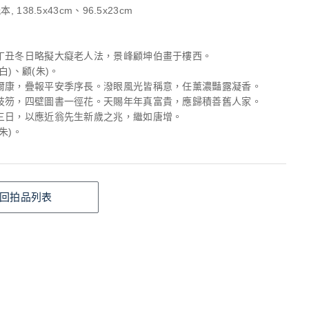
, 138.5x43cm、96.5x23cm
丁丑冬日略擬大癡老人法，景峰顧坤伯畫于樓西。
白)、顧(朱)。
爾康，疊報平安季序長。潑眼風光皆稱意，任薰濃豔露凝香。
枝笏，四壁圖書一徑花。天賜年年真富貴，應歸積善舊人家。
三日，以應近翁先生新歲之兆，繼如唐增。
朱)。
回拍品列表