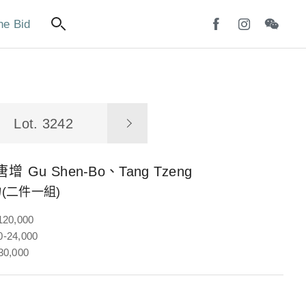
ne Bid
Lot. 3242
唐增
Gu Shen-Bo、Tang Tzeng
(二件一組)
120,000
-24,000
30,000