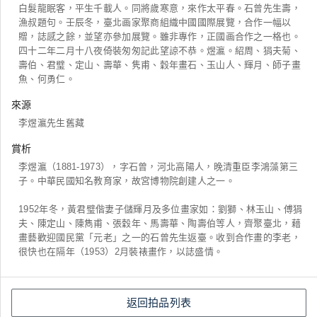
白髮龍眠客，平生千載人。同將歲寒意，來作太平春。石曾先生壽，
漁叔題句。壬辰冬，臺北画家聚商組織中國國際展覽，合作一幅以
贈，誌感之餘，並望亦參加展覽。雖非專作，正國画合作之一格也。
四十二年二月十八夜倚裝匆匆記此望諒不恭。煜瀛。紹周、狷夫菊、
壽伯、君璧、定山、壽華、隽甫、穀年畫石、玉山人、輝月、師子畫
魚、何勇仁。
來源
李煜瀛先生舊藏
賞析
李煜瀛（1881-1973），字石曾，河北高陽人，晚清重臣李鴻藻第三
子。中華民國知名教育家，故宮博物院創建人之一。
1952年冬，黃君璧偕妻子儲輝月及多位畫家如：劉獅、林玉山、傅狷
夫、陳定山、陳雋甫、張穀年、馬壽華、陶壽伯等人，齊聚臺北，藉
畫藝歡迎國民黨「元老」之一的石曾先生返臺。收到合作畫的李老，
很快也在隔年（1953）2月裝裱畫作，以誌盛情。
返回拍品列表