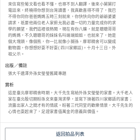
來信寫些葡文看也看不懂，也尋不到人翻譯，後來小舅舅打
電話來，終曉得你想到台灣讀書，我真歡喜得不得了，我巴
不得你同你爸爸媽媽五時三刻就來，你快快向你的爺爺婆婆
請求，祇要他兩位老人家俯允我必盡一切的力量完成你的求
學的願望，我們這裡很熱閙，現在有你八孃，就是聰聰哥哥
的媽媽，不久聰聰哥的妹妹名呌端端姐姐，也就來了，她是
個大塊頭，像個熊，你一比就像小猢孫，摩耶精舍可以變成
動物園，你想想好耍不好耍( 四川家鄉話)。十月十三日，外
祖父示。
出版／備註
張大千遺澤外孫女瑩瑩舊藏專題
賞析
這是臺北摩耶精舍時期，大千先生寫給外孫女瑩瑩的家書。大千老人
家在臺北殷切期盼孫女來臺灣求學，並寫下操著四川家鄉語的家書；
流露出家人之間才有的情感。盼著三代同堂的歡樂情景，大千先生的
心情也耍起來了，足證家書值萬金的意義與價值。
返回拍品列表