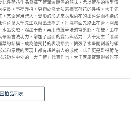
於此件荷花作品發揮了荷瀟灑脫俗的韻味，尤以荷花的造型清
大梗長，亭亭淨植，更適於沒骨法來描寫荷花的性格。大千先
花，完全運用誇大、變形的形式來表現荷花的出污泥而不染的
此件荷葉大千先生以潑墨法為之，打濕畫面先染上花青，開始
，水墨交融，潑墨干後，再用傳統筆法鉤寫葉脈、花梗，墨中
其筆墨書法功力，增加了畫面的變化與活力。大千先生「潑墨
荷葉的結構，成為他獨特的表現語彙，擴張了水墨開創新的領
形式和意境的表現上都有超越前人的成就。此作更是難得荷花
形成馳名中外的「大千荷」代表作也。大千家屬寶藏得者何不
回拍品列表