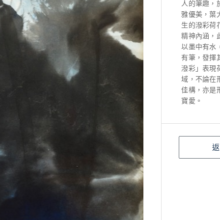
人的筆趣，
雅優美，葉
生的潑彩荷
精神內涵，
以墨中有水
有筆，發揮
潑彩」表現
域，不論在
佳構，亦是
寶愛。
返