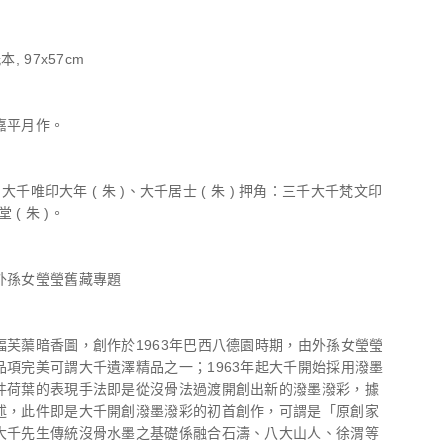
, 97x57cm
嘉平月作。
)、大千唯印大年 ( 朱 )、大千居士 ( 朱 ) 押角：三千大千梵文印
堂 ( 朱 )。
外孫女瑩瑩舊藏專題
幅芙蕖暗香圖，創作於1963年巴西八德園時期，由外孫女瑩瑩
品項完美可謂大千遺澤精品之一；1963年起大千開始採用潑墨
件荷葉的表現手法即是從沒骨法過渡開創出新的潑墨潑彩，據
述，此件即是大千開創潑墨潑彩的初首創作，可謂是「原創家
大千先生傳統沒骨水墨之基礎係融合石濤、八大山人、徐渭等