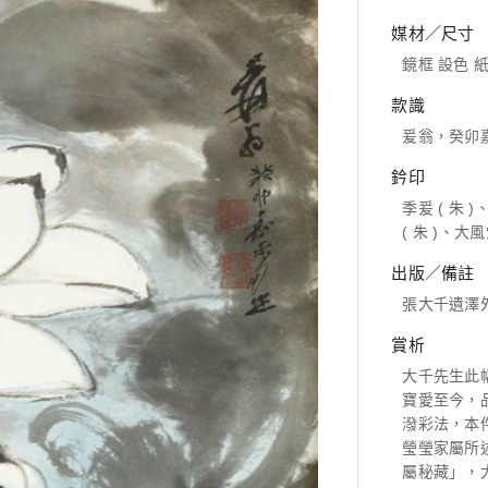
媒材／尺寸
鏡框 設色 紙本
款識
爰翁，癸卯
鈐印
季爰 ( 朱 
( 朱 )、大風
出版／備註
張大千遺澤
賞析
大千先生此
寶愛至今，
潑彩法，本
瑩瑩家屬所
屬秘藏」，