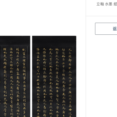
立軸 水墨 紙本
返