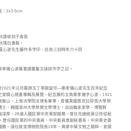
：2x3.5cm
62秋康侯刻于香島
63秋堪白重製。
71夏心波先生屬作多字印，壯為三刻時年六十四
秦孝儀心波看書讀畫屬文詠詩作字之記。
金會2021年元月籌辦玉丁寧館留珍—秦孝儀心波先生百年紀念
之堂精心規畫專輯及展覽，紀念展的主角秦孝儀字心波，1921
南衡山，上海法學院法律系畢業，曾獲美國奧克拉荷馬大學榮
博士、韓國清州大學榮譽文學博士。自幼繼承家學，博覽群
詣深厚，28歳入國民黨中央黨部服務。曾任先總統蔣公侍從秘
年，歷任國民黨的中央委員、中央委員會副秘書長，中央黨史委
職務。接任故宮博物院院長18年，典掌中華文物之精粹，宣揚