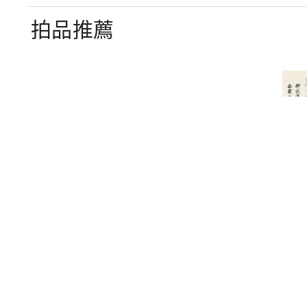
拍品推薦
3101
3217
黃君璧
臺靜農
衣瓜索大瀑布
行楷條幅
-300,000
預估價：NT$ 2,500,000-5,000,000
預估價：NT$ 15