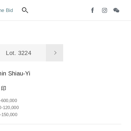
ne Bid
Lot. 3224
in Shiau-Yi
用印
-600,000
-120,000
-150,000