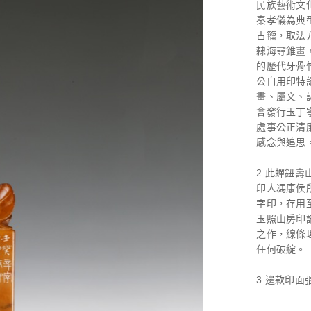
民族藝術文
秦孝儀為典
古籀，取法
隸海尋錐畫
的歷代牙骨
公自用印特
畫、屬文、
會發行玉丁
處事公正清
感念與追思
2.此蟬鈕
印人馮康侯
字印，存用
玉照山房印
之作，線條
任何破綻。
3.邊款印