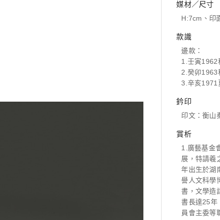
媒材／尺寸
H:7cm、印面
款識
邊款：
1.壬寅19
2.癸卯19
3.辛亥19
鈐印
印文：衡山
賞析
1.廣藝基
展，特請羲
年出生於湖
譽人文科學
書，文學造
書長達25
員會主委等