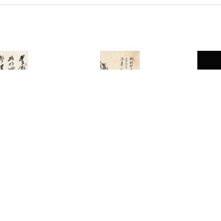
3132
3041
溥心畬
大風堂自
楓林秋色
方介堪篆
煌」方章
0,000-250,000
預估價：NT$ 250,000-350,000