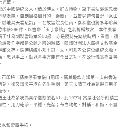
化光華。
型的中國傳統文人，精於詩文，好古博物，筆下書法溯源先秦
方整漢隷，自創風格獨具的「秦體」，並曾以詩句自況「篆山
，鷗地鳧天看賦詩」。在故宮院長任內，秦孝儀也將多年珍藏
竹木器296件，以書齋「玉丁寧館」之名捐贈故宮。本件秦孝
請王壯為刻製當時孝公50歲，亦是隨侍先總統時期，看書、讀
詠詩及作字都是公餘之暇的游藝，閱讀財團法人廣達文教基金
寧館文存，隨侍總統小知十錄一文，可知孝公這位總統文膽，
廉、忠以事上，勤以將事方能有今日之功。孝公行儀實為吾等
。
壽山石印鈕工精良係秦孝儀自用印，觀其邊款方知第一次由香港
所刻，復又請吳平堪白先生重刻，第三次請王壯為刻製自用多
至今。
譜王壯為多次為秦孝儀刻製名印，此19字印當是壯公所刻精工
理性、用刀乾淨、平穩、光潔；布白均勻、對稱、和諧，不露
面張水和澄盦手拓。