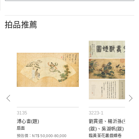
拍品推薦
3135
3223-1
溥心畬(題)
劉貫道、楊沂孫(引首)
扇面
(跋)、吳湖帆(跋)
臨黃荃花叢戲蝶卷
預估價：NT$ 50,000-80,000