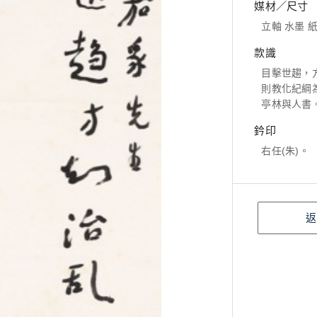
媒材／尺寸
立軸 水墨 紙本
款識
目擊世趨，
則教化紀綱
亭林與人書
鈐印
右任(朱)。
返