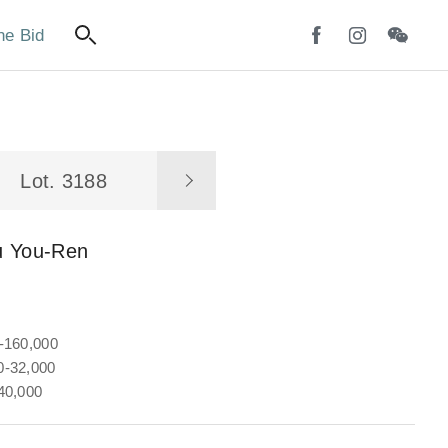
ne Bid
Lot. 3188
u You-Ren
-160,000
-32,000
40,000