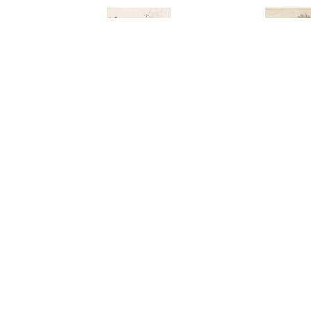
3109
3291
葉霜（字）
黃君璧
林進忠
登峰造極
芭蕉麻雀
-180,000
預估價：NT$ 150,000-250,000
預估價：NT$ 200,0
2022春拍
2022春拍