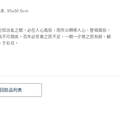
, 95x30.5cm
方知治亂之關，必在人心風俗，而所以轉移人心，整頓風俗，
為不可闕矣。百年必世養之而不足，一朝一夕敗之而有餘。顧
。于右任。
回拍品列表