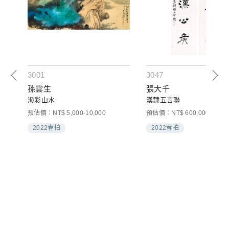
3001
3047
)
孫雲生
張大千
》
潑彩山水
漢隸五言聯
)
預估價：NT$ 5,000-10,000
預估價：NT$ 600,000-1,200
題跋
2022春拍
2022春拍
 《五
記評
新鈔
)