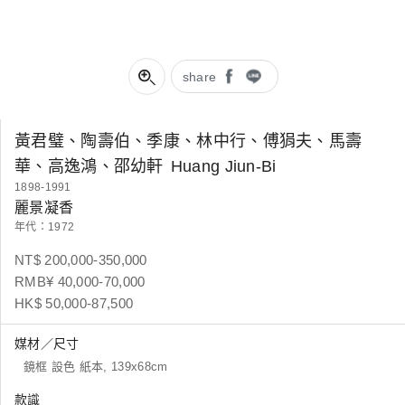
share
黃君璧、陶壽伯、季康、林中行、傅狷夫、馬壽
華、高逸鴻、邵幼軒
Huang Jiun-Bi
1898-1991
麗景凝香
年代：1972
NT$ 200,000-350,000
RMB¥ 40,000-70,000
HK$ 50,000-87,500
媒材／尺寸
鏡框 設色 紙本, 139x68cm
款識