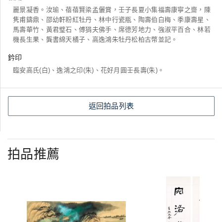
麗景凝香。汝瑜、蓓蓓賢梁孟儷賞，壬子長夏小集福壽康寧之齋，陳
隽甫鑄鼎、邵幼軒粉紅牡丹、林中行瓷瓶、陶壽伯白梅、季康壽星、
馬壽華竹、黃君璧石、傅狷夫佛手、席德芳地力、強淑平百合、林若
機長生果、龔書綿天橘子、高逸鴻朱牡丹松柏古幣並記。
鈐印
臨安高氏(白)、逸鴻之印(朱)、花好月圓壬長壽(朱)。
返回拍品列表
拍品推薦