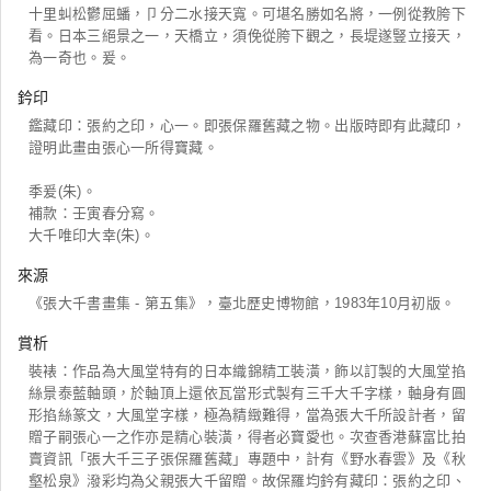
十里虯松鬱屈蟠，卩分二水接天寬。可堪名勝如名將，一例從教胯下
看。日本三絕景之一，天橋立，須俛從胯下觀之，長堤遂豎立接天，
為一奇也。爰。
鈐印
鑑藏印：張約之印，心一。即張保羅舊藏之物。出版時即有此藏印，
證明此畫由張心一所得寶藏。
季爰(朱)。
補款：壬寅春分寫。
大千唯印大幸(朱)。
來源
《張大千書畫集 - 第五集》，臺北歷史博物館，1983年10月初版。
賞析
裝裱：作品為大風堂特有的日本織錦精工裝潢，飾以訂製的大風堂掐
絲景泰藍軸頭，於軸頂上還依瓦當形式製有三千大千字樣，軸身有圓
形掐絲篆文，大風堂字樣，極為精緻難得，當為張大千所設計者，留
贈子嗣張心一之作亦是精心裝潢，得者必寶愛也。次查香港蘇富比拍
賣資訊「張大千三子張保羅舊藏」專題中，計有《野水春雲》及《秋
壑松泉》潑彩均為父親張大千留贈。故保羅均鈐有藏印：張約之印、