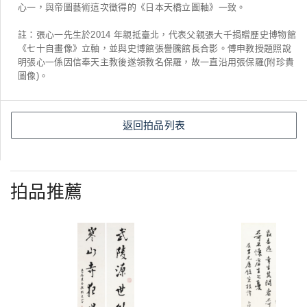
心一，與帝圖藝術這次徵得的《日本天橋立圖軸》一致。
註：張心一先生於2014 年親抵臺北，代表父親張大千捐贈歷史博物館
《七十自畫像》立軸，並與史博館張譽騰館長合影。傅申教授題照說
明張心一係因信奉天主教後遂領教名保羅，故一直沿用張保羅(附珍貴
圖像)。
返回拍品列表
拍品推薦