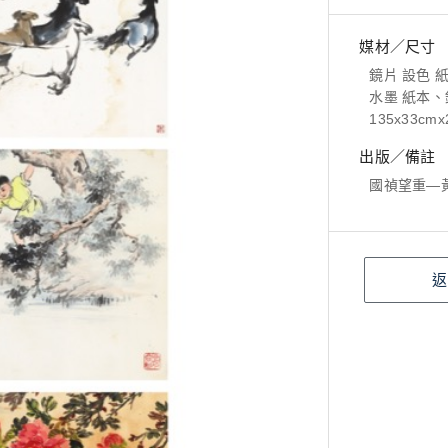
媒材／尺寸
鏡片 設色 
水墨 紙本、鏡
135x33cm
出版／備註
國禎望重―
返