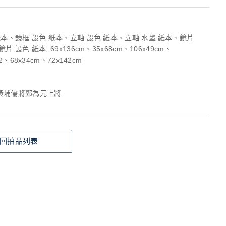
紙本、鏡框 設色 紙本、立軸 設色 紙本、立軸 水墨 紙本、鏡片
片 設色 紙本, 69x136cm、35x68cm、106x49cm、
x2、68x34cm、72x142cm
黃埔儒將鄭為元上將
回拍品列表