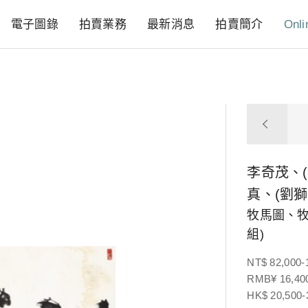
電子圖錄
拍賣業務
最新消息
拍賣簡介
Onli
李奇茂、
真、(劉
牧馬圖、
組)
NT$ 82,000-
RMB¥ 16,400
HK$ 20,500-