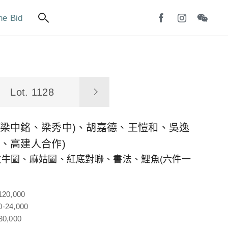
ne Bid
Lot. 1128
(梁中銘、梁秀中)、胡嘉德、王愷和、吳逸
獅、高建人合作)
牧牛圖、麻姑圖、紅底對聯、書法、鯉魚(六件一
120,000
-24,000
30,000