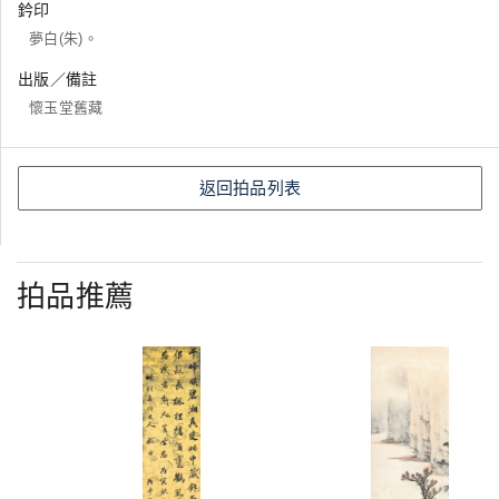
鈐印
夢白(朱)。
出版／備註
懷玉堂舊藏
返回拍品列表
拍品推薦