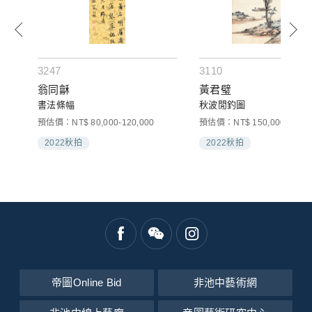
3247
3110
翁同龢
黃君璧
書法條幅
秋波閒釣圖
000
預估價：NT$ 80,000-120,000
預估價：NT$ 150,000-250,0
2022秋拍
2022秋拍
帝圖Online Bid
非池中藝術網