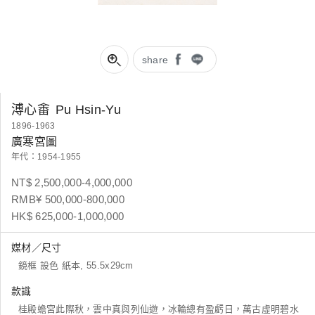
share
溥心畬
Pu Hsin-Yu
1896-1963
廣寒宮圖
年代：1954-1955
NT$ 2,500,000-4,000,000
RMB¥ 500,000-800,000
HK$ 625,000-1,000,000
媒材／尺寸
鏡框 設色 紙本, 55.5x29cm
款識
桂殿蟾宮此際秋，雲中真與列仙遊，冰輪總有盈虧日，萬古虛明碧水