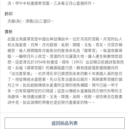
流。甲午中秋畫廣寒宮圖，乙未春正月心畬題所作。
鈐印
天籟(朱)、溥儒(白)三靈印。
賞析
此圖主角廣寒宮是中國古神話傳説中，位於月亮的宮殿。月宮的仙人
有太陰星君、月神、月光娘娘、吳剛、嫦娥、玉兔、青女。月宮亦稱
蟾宮，後人將嫦娥奔月後居住的屋舍命名為「廣寒宮」。每當夜幕降
臨，一輪明月升上夜空，清澈的月光灑滿大地，讓人產生無數情思遐
想。這是溥氏於1954年秋畫成，隔年（1955）出訪韓日前題詩落款而
成。此幅《廣寒宮圖》的構圖極盡巧思，頗有透過電影鏡頭觀月的
「派拉蒙景象」，也許溥氏早已猜想到未來的數十年美國人真的登月
了。他從傳統水墨開筆，先以花青淡墨染出圓月，再將廣寒宮繪於圓
月之中；如此超脫傳統水墨畫所呈現的視角構圖，現今已逾一甲子
多，仍有穿越時空的幻境感；這是以傳統水墨兼融西方現代科學的王
孫趣味，無須畫出蟾宮、玉免、嫦娥、吳剛、桂樹，卻彷彿全在題畫
詩中見，如此淵博的學養也是近現代書畫家的唯一。
返回拍品列表