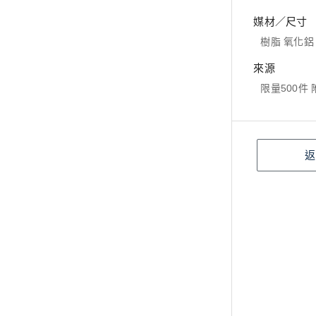
媒材／尺寸
樹脂 氧化鋁 ,
來源
限量500件
返