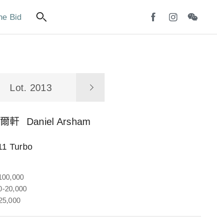
ne Bid
Lot. 2013
阿爾軒
Daniel Arsham
11 Turbo
100,000
-20,000
25,000