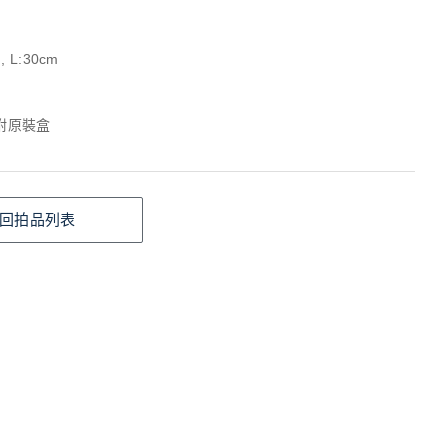
 L:30cm
 附原裝盒
回拍品列表