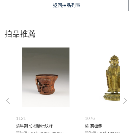
返回拍品列表
拍品推薦
1121
1076
 一
清早期 竹根雕松紋杯
清 旃檀佛