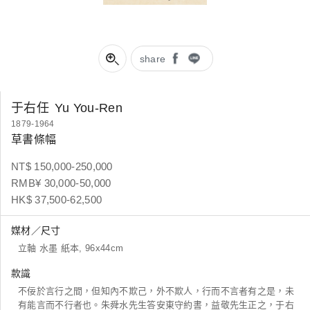
share
于右任
Yu You-Ren
1879-1964
草書條幅
NT$ 150,000-250,000
RMB¥ 30,000-50,000
HK$ 37,500-62,500
媒材／尺寸
立軸 水墨 紙本, 96x44cm
款識
不佞於言行之間，但知內不欺己，外不欺人，行而不言者有之是，未
有能言而不行者也。朱舜水先生答安東守約書，益敬先生正之，于右