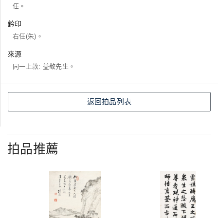
任。
鈐印
右任(朱)。
來源
同一上款: 益敬先生。
返回拍品列表
拍品推薦