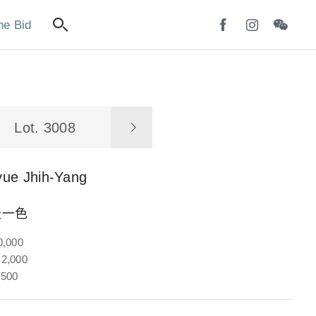
ne Bid
Lot. 3008
yue Jhih-Yang
天一色
0,000
2,000
,500