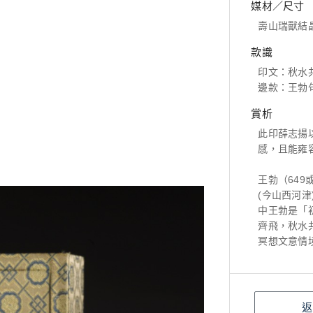
媒材／尺寸
壽山瑞獸結晶性
款識
印文：秋水
邊款：王勃句
賞析
此印薛志揚
感，且能雍
王勃（649
(今山西河
中王勃是「
齊飛，秋水
冥想文意情
返