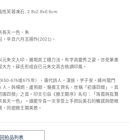
芙蓉凍石, 2.8x2.8x6.6cm
共長天一色，朱
，辛丑六月志揚作(2021)。
以元朱文入印，展現其工穩刀法，布字具靈秀之姿，亦見筆墨
容大方，薛氏形成自已元朱文高古格調印風。
或650-676或675年），唐代詩人。漢族，字子安。絳州龍門
津) 人。與楊炯、盧照鄰、駱賓王齊名，世稱「初唐四傑」，其
初唐四傑」之首。印文引自《滕王閣序》名句：「落霞與孤鶩
共長天一色」。讀罷令吾一次享受上手把玩美石的觸感與閉眼
境，同遊滕王閣美景。
回拍品列表