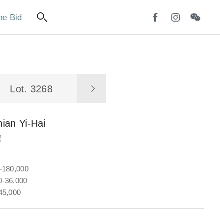
ne Bid
Lot. 3268
ian Yi-Hai
蟾
-180,000
-36,000
45,000