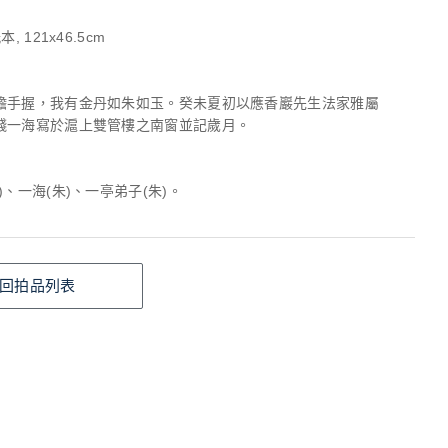
, 121x46.5cm
蟾手握，我有金丹如朱如玉。癸未夏初以應香巖先生法家雅屬
錢一海寫於滬上雙管樓之南窗並記歲月。
)、一海(朱)、一亭弟子(朱)。
回拍品列表