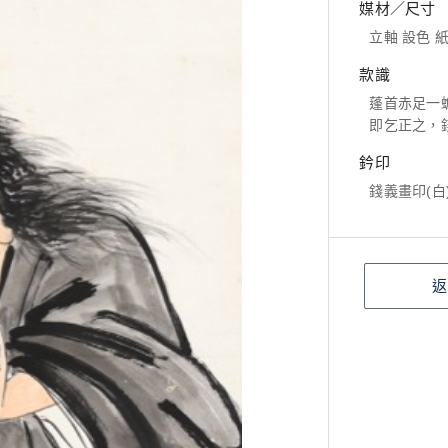
媒材／尺寸
立軸 設色 紙本
款識
蓬首赤足一
即乞正之，
鈐印
錢義畫印(白
返