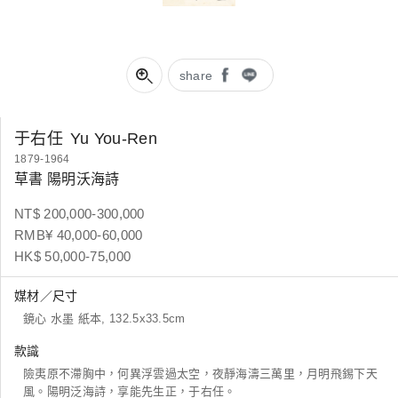
share
于右任
Yu You-Ren
1879-1964
草書 陽明沃海詩
NT$ 200,000-300,000
RMB¥ 40,000-60,000
HK$ 50,000-75,000
媒材／尺寸
鏡心 水墨 紙本, 132.5x33.5cm
款識
險夷原不滯胸中，何異浮雲過太空，夜靜海濤三萬里，月明飛錫下天
風。陽明泛海詩，享能先生正，于右任。