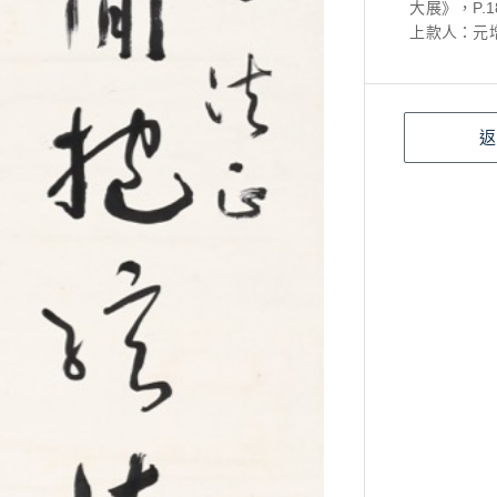
大展》，P.
上款人：元
返