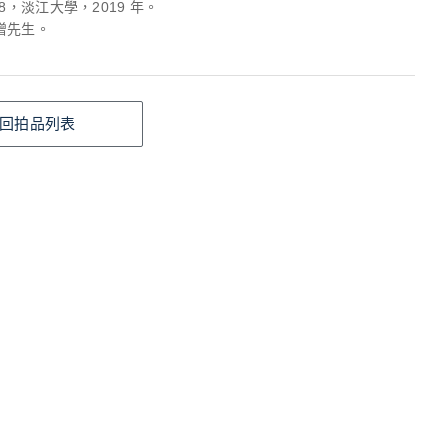
18，淡江大學，2019 年。
增先生。
回拍品列表