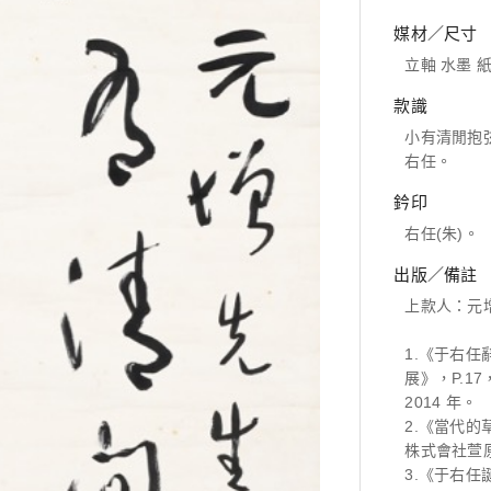
媒材／尺寸
立軸 水墨 紙本
款識
小有清閒抱
右任。
鈐印
右任(朱)。
出版／備註
上款人：元
1.《于右
展》，P.1
2014 年。
2.《當代的
株式會社萱原
3.《于右