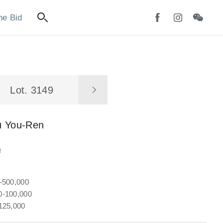
ne Bid
Lot. 3149
u You-Ren
聯
-500,000
-100,000
125,000