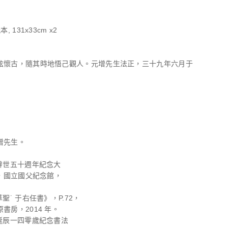
, 131x33cm x2
弦懷古，隨其時地悟己觀人。元增先生法正，三十九年六月于
增先生。
任辭世五十週年紀念大
7，國立國父紀念館，
草聖˙ 于右任書》，P.72，
書房，2014 年。
任誕辰一四零歲紀念書法