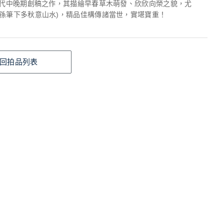
0年代中晚期創稿之作，其描繪早春草木萌發、欣欣向榮之貌，尤
王孫筆下多秋意山水)，精品佳構傳諸當世，實堪寶重！
回拍品列表