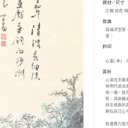
媒材／尺寸
立軸 設色 絹本
款識
孤岫浮空翠
畬。
鈐印
心畬( 朱)、
賞析
心畬先生繪
與明代浙派
為一爐，設
若；其欲藉
與生俱來的
耕耘自己心
款書費力普