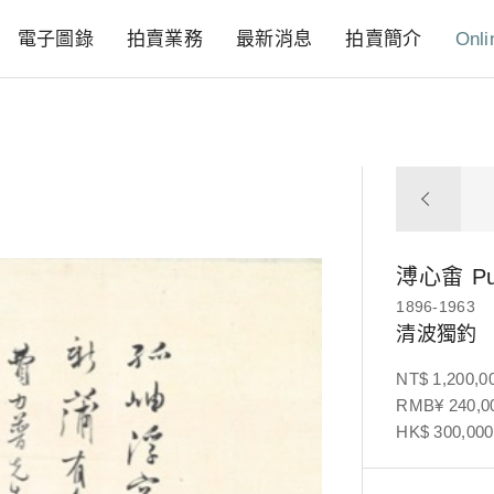
電子圖錄
拍賣業務
最新消息
拍賣簡介
Onli
溥心畬
P
1896-1963
清波獨釣
NT$ 1,200,0
RMB¥ 240,00
HK$ 300,000