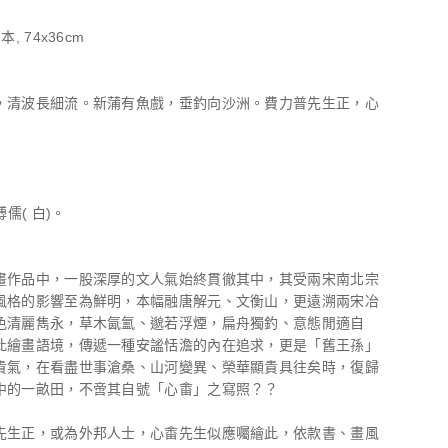
, 74x36cm
，清波長細流。新蒲有魚戲，垂釣向沙洲。費力普先生正，心
溥儒( 白)。
畫作品中，一股深厚的文人氣始終貫徹其中，其受兩宋南北宗
風格的影響至為鮮明，本幅融唐解元、文衡山，更遠溯兩宋冶
色清麗雋永，草木氤氳、邈若浮煙，扁舟獨釣、意態閒適自
此繪畫語境，傳遞一種安謐恬澹的內在追求，更是「舊王孫」
貴氣，在看盡世事滄桑、山河變異、榮華顯貴具往矣時，復歸
中的一畝田，不啻其自號「心畬」之寫照？？
先生正，或為外邦人士，心畬先生似應囑繪此，依款書、畫風