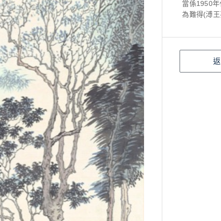
當係195
為難得(溥
返