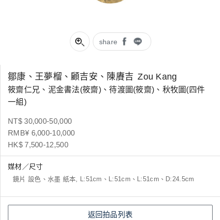
share
鄒康、王夢榴、顧吉安、陳賡吉
Zou Kang
筱齋仁兄、泥金書法(筱齋)、待渡圖(筱齋)、秋牧圖(四件
一組)
NT$ 30,000-50,000
RMB¥ 6,000-10,000
HK$ 7,500-12,500
媒材／尺寸
鏡片 設色、水墨 紙本, L:51cm、L:51cm、L:51cm、D:24.5cm
返回拍品列表