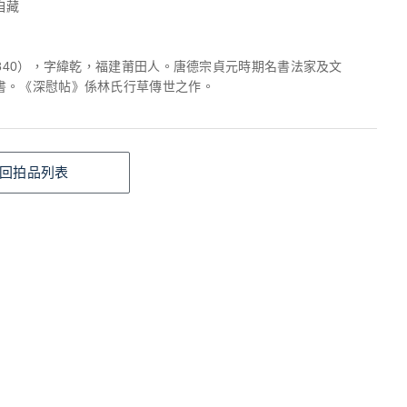
自藏
-840），字緯乾，福建莆田人。唐德宗貞元時期名書法家及文
書。《深慰帖》係林氏行草傳世之作。
回拍品列表