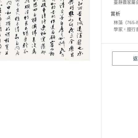
臺靜農家屬
賞析
林藻（765
學家，擅行
返