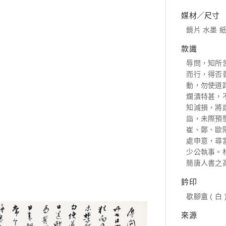
媒材／尺寸
鏡片 水墨 紙本
款識
辱問，知所
而行，得否
動，勿使道
爛潰特甚，
知減損，將
詣，未際預
崔、鄭、歐
處申意，尋
少公執事。
簡唐人書之
鈐印
歇腳盦 ( 白 
來源