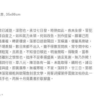
, 35x98cm
苦已減退，深慰也。承廿七日發，時熱如此，疾未全瘳，冒犯
善自度之。如料氣力未禁，何如改告，別作逗留。願審己而
路重複，轉更棲遑。藻那日送歐陽回，至橫灞，便屬馬脊破，
不堪乘騎，數日來都不出入。雖不得數至問疾，常令問中和，
謂程寬，且將息，不知發日頓近，明後閒暇，得鞍乘，當奉
懸離別之恨恨也。拙序不足奉揚盛美，過言見謝，無乃外歟！
陽詩付往，章八元、陳羽各有一篇，未能取得，續附也。諸公
當與達，即冀展奉。無複寒暄，不宣。藻拜手，廿三日。郭郎
林藻寫緯乾與歐陽詹刻意文學。用客詞擢第停雲館法帖存此一
高手也。丙辰十月竟農書於歇腳盦。
)。