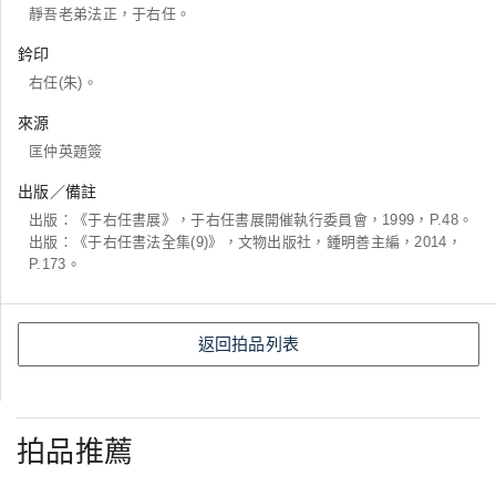
靜吾老弟法正，于右任。
鈐印
右任(朱)。
來源
匡仲英題簽
出版／備註
出版：《于右任書展》，于右任書展開催執行委員會，1999，P.48。
出版：《于右任書法全集(9)》，文物出版社，鍾明善主編，2014，
P.173。
返回拍品列表
拍品推薦