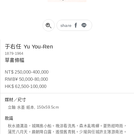
share
于右任
Yu You-Ren
1879-1964
草書條幅
NT$ 250,000-400,000
RMB¥ 50,000-80,000
HK$ 62,500-100,000
媒材／尺寸
立軸 水墨 紙本, 150x59.5cm
款識
秋水通溝洫，城隅進小船。晚涼看洗馬，森木亂鳴蟬。菱熟經時雨，
蒲荒八月天。晨朝降白露，遙憶舊青氈。少陵與任城許主簿游南池。