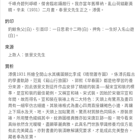
千峰舟碧列崢嶸，僧舍臨岩躡屐行。我亦當年舊禪衲，亂山荷鍤劚黃
精。辛未（1931）二月畫，奉景文先生正之，溥儒。
鈐印
釣鯨魚父(白)、引首印：一日思君十二時(白)、押角：一生好入名山遊
(白)。
來源
上款人：張景文先生
賞析
溥儒1931 所繪全開山水其構圖類比李成《晴巒蕭寺圖》，係溥氏臨古
的學畫軌跡，范寬《谿山行旅圖》、郭熙《早春圖》都是他學習的養
分來源，因此張景文對這件作品安排了精細的裝潢──擬宋宣和裝的標
準，是宣和裝的最佳範例，又稱宣和裱、宋式裝。因始於宋徽宗宣和
年間，故而得名。宣和裝在裝裱上有二大特色：天頭上有驚燕及畫四
周有一細窄仿古細邊。其裝裱格式為畫心四周直接鑲褐色小邊，再鑲
上下隔水及天、地。天頭上加貼驚燕，驚燕材質顏色同隔水。原裝原
裱，所用雙色綾絹其中，紋飾圖樣典雅亦如宋唐巨跡一般，現今看來
真絲依然含光曖曖，盡顯華麗典雅。此真名門世族學識修養均佳方能
有此完美藏品，亦對書畫的裝潢瞭解講究要求，才能成此完美整合，
藏者奉為至寶。