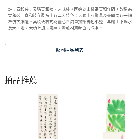
註：宣和裝：又稱宣和裱、宋式裝。因始於宋徽宗宣和年間，故稱為
宣和裝。宣和裝在裝裱上有二大特色：天頭上有驚燕及畫四周有一細
窄仿古細邊。其裝裱格式為畫心四周直接鑲褐色小邊，再鑲上下隔水
及天、地。天頭上加貼驚燕，驚燕材質顏色同隔水。
返回拍品列表
拍品推薦