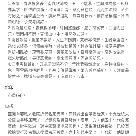
1.詠懷。春暉被寥莪，南風吹棘枝，五十不能慕，空興風樹悲。知命
亦奚求，所懼誰燐淄，出宿薄江浦，離別良在玆。泛泛中流楫，茫茫
將何之。延睇望蒼梧，虞舜無還期。矯首瞻停云，懷賢意棲遲。各自
崇明德，永矢考槃詩。
2.孤鴻越江渚，霜楓搖落暉，紆回望邊郡，遊子霑裳衣。三徑既已
荒，衡門胡不歸。言懷山中木，浩然歌式微。
3.擬輓歌辭。飄風不崇朝，人生有歸期，死者亦何悲，生者空淚滋，
乘化以終盡，傷懷無幾時，譬彼秋菊芳，鈴露濯其姿，歲寒易節序，
罄折相離披，茂葉委眾草，黃華彫故枝，旦暮變浮雲，衰謝安能辭，
揚朱嗟路歧，墨翟悲素絲，憂來畫尊酒，何為勞所思。
4.江南雪懷蒼虬。江氣濛濛曉不分，荒途背郭然冰文，寒林擁霧迷洲
色，殘雪隨風捲雁羣，九塞空傳歸戰馬，萬方曾見暮新年，天涯歲暮
懷君子，遠道音書寄嶺雲。丁亥臘月，心畬。
鈐印
心畬(白)。
賞析
亞洲重要私人收藏近代名家書畫，原藏者出自華僑世家，十九世紀末
父輩自粵移居南洋，以實業及貿易發迹，富甲一方。他五十年代負笈
英倫，遊學歐洲，對中國藝術極感興趣，亦因生活條件優裕，已於英
歐拍賣行及古董店搜購古玩舊瓷。六十年代中至七十年代初，他輾轉