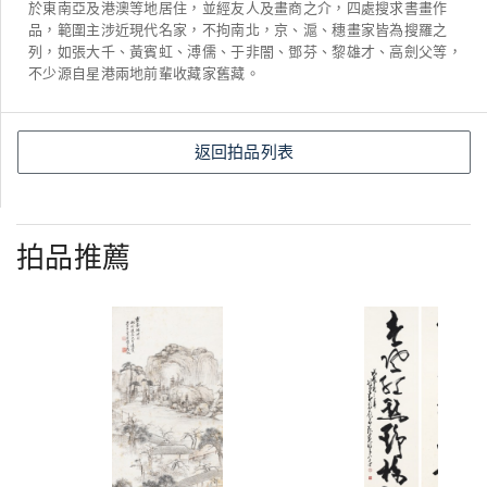
於東南亞及港澳等地居住，並經友人及畫商之介，四處搜求書畫作
品，範圍主涉近現代名家，不拘南北，京、滬、穗畫家皆為搜羅之
列，如張大千、黃賓虹、溥儒、于非闇、鄧芬、黎雄才、高劍父等，
不少源自星港兩地前輩收藏家舊藏。
返回拍品列表
拍品推薦