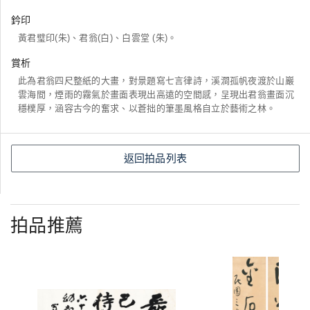
鈐印
黃君璧印(朱)、君翁(白)、白雲堂 (朱)。
賞析
此為君翁四尺整紙的大畫，對景題寫七言律詩，溪澗孤帆夜渡於山巖
雲海間，煙雨的霧氣於畫面表現出高遠的空間感，呈現出君翁畫面沉
穩樸厚，涵容古今的奮求、以蒼拙的筆墨風格自立於藝術之林。
返回拍品列表
拍品推薦