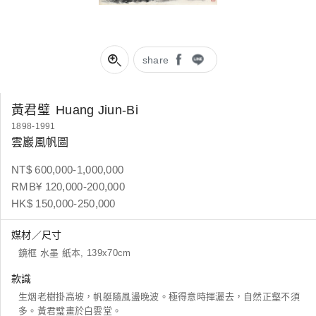
share
黃君璧
Huang Jiun-Bi
1898-1991
雲巖風帆圖
NT$ 600,000-1,000,000
RMB¥ 120,000-200,000
HK$ 150,000-250,000
媒材／尺寸
鏡框 水墨 紙本, 139x70cm
款識
生烟老樹掛高坡，帆艇隨風盪晚波。極得意時揮灑去，自然正壑不須
多。黃君璧畫於白雲堂。