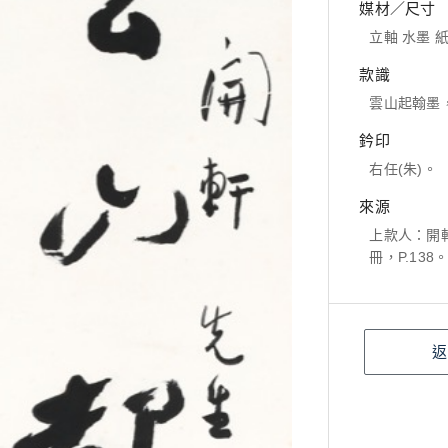
媒材／尺寸
立軸 水墨 紙本
款識
雲山起翰墨
鈐印
右任(朱)。
來源
上款人：開
冊，P.138
返