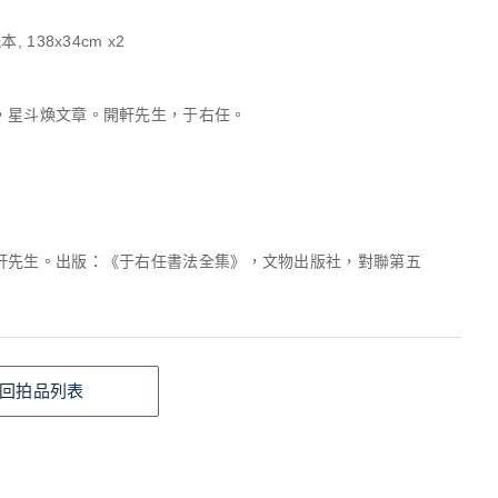
, 138x34cm x2
，星斗煥文章。開軒先生，于右任。
軒先生。出版：《于右任書法全集》，文物出版社，對聯第五
。
回拍品列表