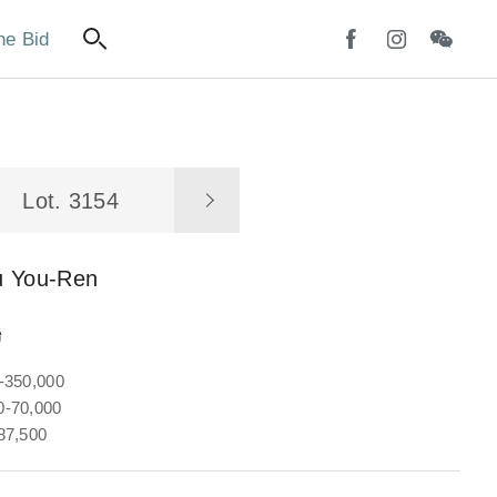
ne Bid
Lot. 3154
u You-Ren
聯
-350,000
-70,000
87,500