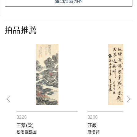
返回拍品列表
拍品推薦
3228
3208
王蒙(款)
莊嚴
松溪載鶴圖
感懷詩