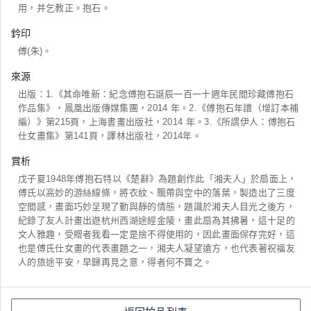
用，并乞教正。抱石。
鈐印
傅(朱)。
來源
出版：1.《其命唯新：紀念傅抱石誕辰一百一十週年民間珍藏傅抱石
作品集》，鳳凰出版傳媒集團，2014 年。2.《傅抱石年譜（增訂本補
編）》第215頁，上海書畫出版社，2014 年。3.《所謂伊人：傅抱石
仕女畫集》第141頁，譯林出版社，2014年。
賞析
戊子夏1948年傅抱石特以《楚辭》為題創作此「湘夫人」於扇面上，
傅氏以高妙的游絲線條，將衣紋、飄帶與空中的落葉，製造出了三度
空間感，畫面巧妙呈現了動與靜的情態，題識於湘夫人目光之後方，
紀錄了友人計畫出遊杭州西湖途經金陵，畫此扇為其拂暑，這十足的
文人雅趣，受贈者我看一定是捨不得使用的，因此畫面保存完好，這
也是傅氏仕女畫的代表畫題之一，湘夫人凝望遠方，也代表著祝福友
人的旅途平安，早歸再見之意，得者何不寶之。