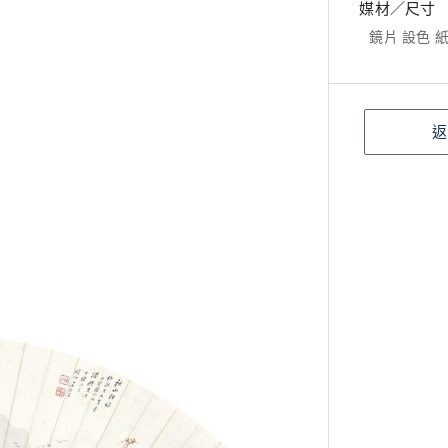
媒材／尺寸
鏡片 設色 紙本
返