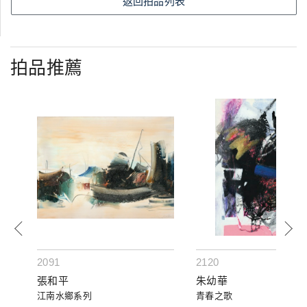
返回拍品列表
拍品推薦
2091
2120
張和平
朱幼華
江南水鄉系列
青春之歌