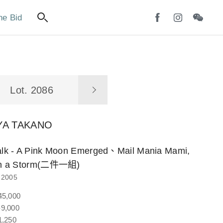
ne Bid
Lot. 2086
YA TAKANO
alk - A Pink Moon Emerged、Mail Mania Mami,
 in a Storm(二件一組)
2005
45,000
9,000
1,250