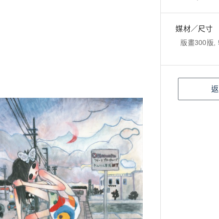
媒材／尺寸
版畫300版, 5
返