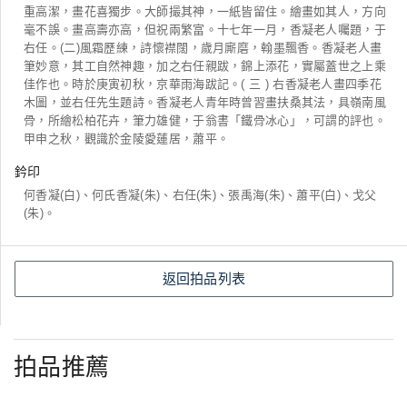
重高潔，畫花喜獨步。大師撮其神，一紙皆留住。繪畫如其人，方向
毫不誤。畫高壽亦高，但祝兩繁富。十七年一月，香凝老人囑題，于
右任。(二)風霜歷練，詩懷襟闊，歲月廝磨，翰墨飄香。香凝老人畫
筆妙意，其工自然神趣，加之右任親跋，錦上添花，實屬蓋世之上乘
佳作也。時於庚寅初秋，京華雨海跋記。( 三 ) 右香凝老人畫四季花
木圖，並右任先生題詩。香凝老人青年時曾習畫扶桑其法，具嶺南風
骨，所繪松柏花卉，筆力雄健，于翁書「鐵骨冰心」，可謂的評也。
甲申之秋，觀識於金陵愛蓮居，蕭平。
鈐印
何香凝(白)、何氏香凝(朱)、右任(朱)、張禹海(朱)、蕭平(白)、戈父
(朱)。
返回拍品列表
拍品推薦