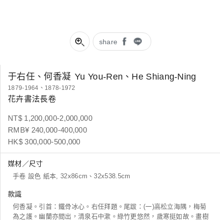
share
于右任、何香凝
Yu You-Ren、He Shiang-Ning
1879-1964、1878-1972
花卉書法長卷
NT$ 1,200,000-2,000,000
RMB¥ 240,000-400,000
HK$ 300,000-500,000
媒材／尺寸
手卷 設色 紙本, 32x86cm、32x538.5cm
款識
何香凝。引首：鐵骨冰心。右任拜題。尾跋：(一)高松立海隅，梅菊
為之護。幽蘭亦間出，清泉石中漱。綠竹更悠然，歲寒挺如故。畫樹