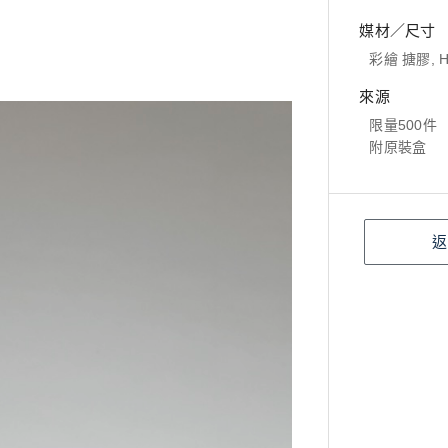
媒材／尺寸
彩繪 搪膠, H
來源
限量500件
附原裝盒
返