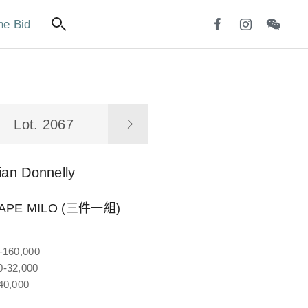
ne Bid
Lot. 2067
ian Donnelly
BAPE MILO (三件一組)
-160,000
-32,000
40,000