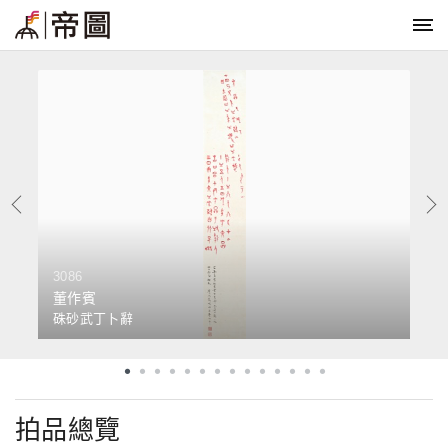
3086
3
董作賓
硃砂武丁卜辭
拍品總覽