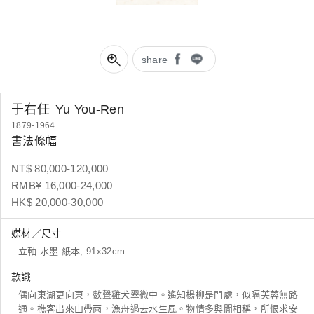
share
于右任
Yu You-Ren
1879-1964
書法條幅
NT$ 80,000-120,000
RMB¥ 16,000-24,000
HK$ 20,000-30,000
媒材／尺寸
立軸 水墨 紙本, 91x32cm
款識
偶向東湖更向東，數聲雞犬翠微中。遙知楊柳是門處，似隔芙蓉無路
通。樵客出來山帶雨，漁舟過去水生風。物情多與閒相稱，所恨求安