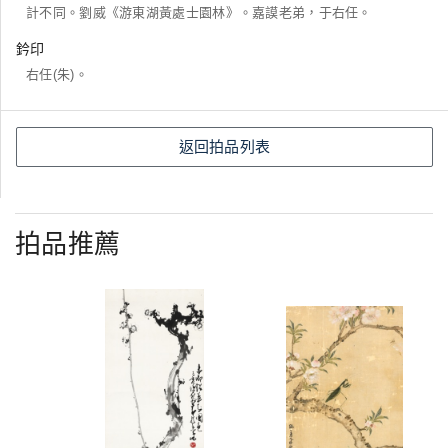
計不同。劉威《游東湖黃處士園林》。嘉謨老弟，于右任。
鈐印
右任(朱)。
返回拍品列表
拍品推薦