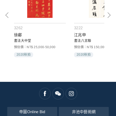
3262
3222
徐郙
江兆申
書法大中堂
書法八言聯
00
預估價：NT$ 25,000-50,000
預估價：NT$ 150,000-200,0
2020秋拍
2020秋拍
帝圖Online Bid
非池中藝術網