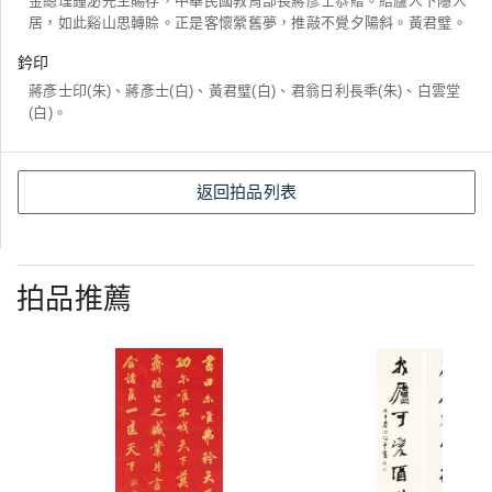
金總理鍾泌先生賜存，中華民國教育部長蔣彥士恭贈。結廬人下隱人
居，如此谿山思轉賒。正是客懷縈舊夢，推敲不覺夕陽斜。黃君璧。
鈐印
蔣彥士印(朱)、蔣彥士(白)、黃君璧(白)、君翁日利長秊(朱)、白雲堂
(白)。
返回拍品列表
拍品推薦