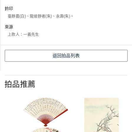
鈐印
臺靜農(白)、龍坡靜者(朱)、永壽(朱)。
來源
上款人：一義先生
返回拍品列表
拍品推薦