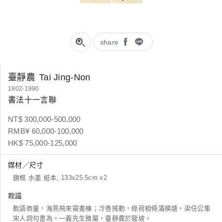
share
臺靜農
Tai Jing-Non
1902-1990
書法十一言聯
NT$ 300,000-500,000
RMB¥ 60,000-100,000
HK$ 75,000-125,000
媒材／尺寸
鏡框 水墨 紙本, 133x25.5cm x2
款識
軟語商量，海燕飛來窺畫棟；冷香搖動，綠荷相倚滿橫塘。梁任公集
宋人詞句書為。一義先生雅屬，臺靜農於龍坡。