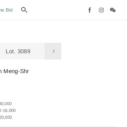
ne Bid
Lot. 3089
in Meng-Shr
80,000
-16,000
20,000