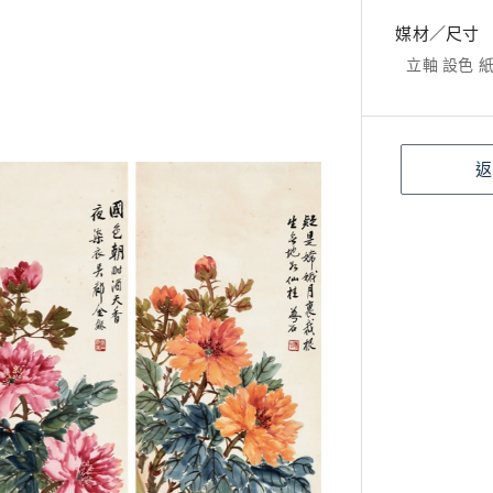
媒材／尺寸
立軸 設色 紙本
返