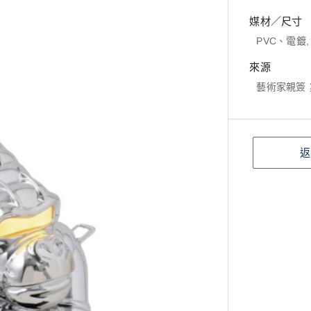
媒材／尺寸
PVC、電鍍, 
來源
藝術家親簽
返