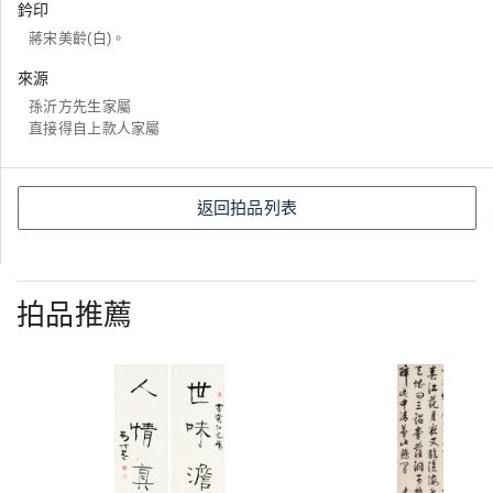
鈐印
蔣宋美齡(白)。
來源
孫沂方先生家屬
直接得自上款人家屬
返回拍品列表
拍品推薦