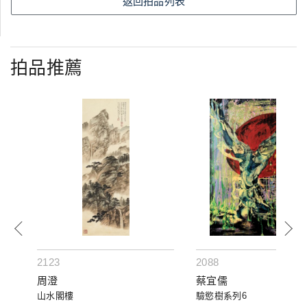
返回拍品列表
拍品推薦
2123
2088
周澄
蔡宜儒
山水閣樓
驗慾樹系列6