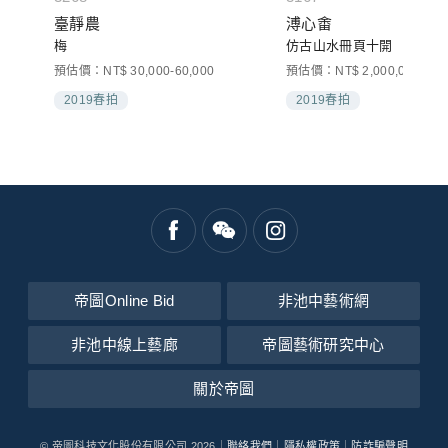
臺靜農
溥心畬
梅
仿古山水冊頁十開
000
預估價：NT$ 30,000-60,000
預估價：NT$ 2,000,000-4,00
2019春拍
2019春拍
帝圖Online Bid
非池中藝術網
非池中線上藝廊
帝圖藝術研究中心
關於帝圖
© 帝圖科技文化股份有限公司 2026｜
聯絡我們
｜
隱私權政策
｜
防詐騙聲明