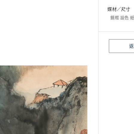
媒材／尺寸
鏡框 設色 紙本
返