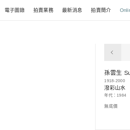
電子圖錄
拍賣業務
最新消息
拍賣簡介
Onli
孫雲生
S
1918-2000
潑彩山水
年代：1984
無底價