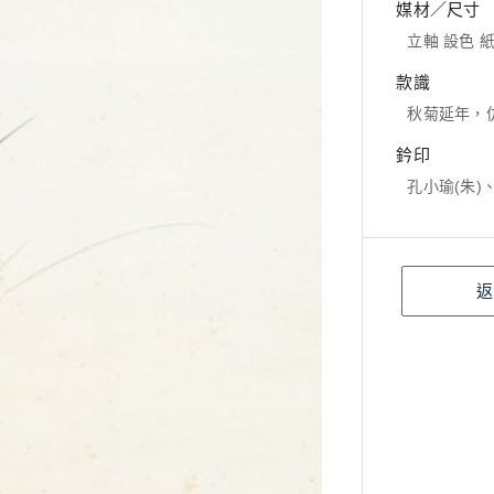
媒材／尺寸
立軸 設色 紙本
款識
秋菊延年，
鈐印
孔小瑜(朱)
返