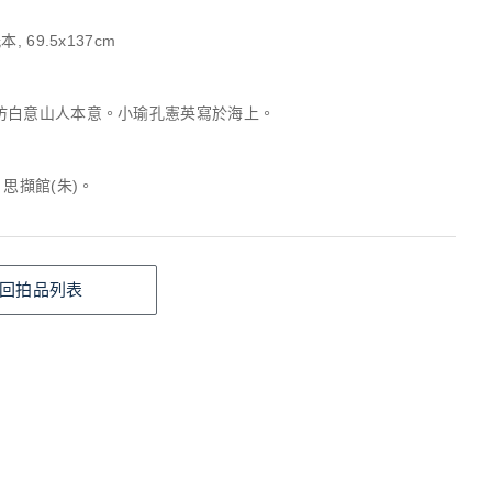
, 69.5x137cm
仿白意山人本意。小瑜孔憲英寫於海上。
、思擷館(朱)。
回拍品列表