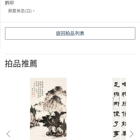
鈐印
靜農無恙(白)。
返回拍品列表
拍品推薦