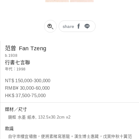
share
范曾
Fan Tzeng
b.1938
行書七言聯
年代：1998
NT$ 150,000-300,000
RMB¥ 30,000-60,000
HK$ 37,500-75,000
媒材／尺寸
鏡框 水墨 紙本, 132.5x30.2cm x2
款識
自守崇樓宜嘯傲，便將素楮寫蔥龍。漢生博士惠藏，戊寅仲秋十翼范