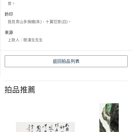
曾。
鈐印
我見青山多嫵媚(朱)、十翼范曾(白)。
來源
上款人：簡漢生先生
返回拍品列表
拍品推薦