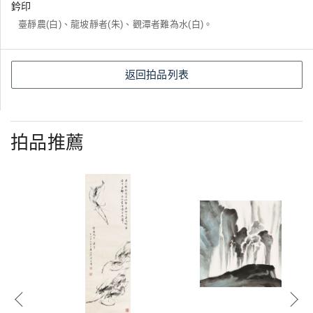
鈐印
臺靜農(白)、龍坡靜者(朱)、觀潭者難為水(白)。
返回拍品列表
拍品推薦